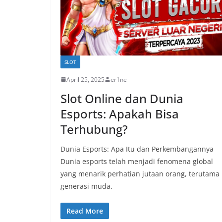
SLOT
April 25, 2025
er1ne
Slot Online dan Dunia
Esports: Apakah Bisa
Terhubung?
Dunia Esports: Apa Itu dan Perkembangannya
Dunia esports telah menjadi fenomena global
yang menarik perhatian jutaan orang, terutama
generasi muda.
Read More