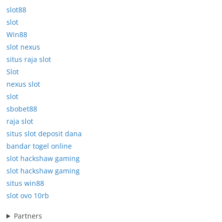
slot88
slot
Win88
slot nexus
situs raja slot
Slot
nexus slot
slot
sbobet88
raja slot
situs slot deposit dana
bandar togel online
slot hackshaw gaming
slot hackshaw gaming
situs win88
slot ovo 10rb
Partners