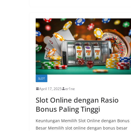
SLOT
April 17, 2025
er1ne
Slot Online dengan Rasio
Bonus Paling Tinggi
Keuntungan Memilih Slot Online dengan Bonus
Besar Memilih slot online dengan bonus besar