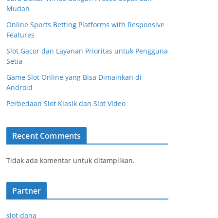
Mudah
Online Sports Betting Platforms with Responsive
Features
Slot Gacor dan Layanan Prioritas untuk Pengguna
Setia
Game Slot Online yang Bisa Dimainkan di
Android
Perbedaan Slot Klasik dan Slot Video
Recent Comments
Tidak ada komentar untuk ditampilkan.
Partner
slot dana