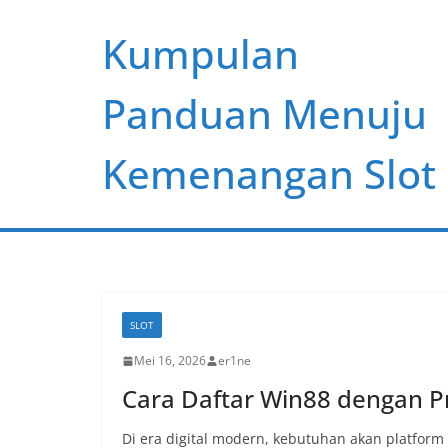
Skip
Kumpulan
to
content
Panduan Menuju
Kemenangan Slot
SLOT
Mei 16, 2026
er1ne
Cara Daftar Win88 dengan 
Di era digital modern, kebutuhan akan platform