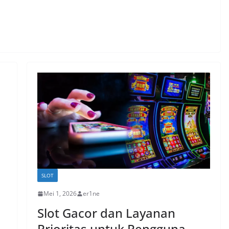
SLOT
Mei 1, 2026
er1ne
Slot Gacor dan Layanan
Prioritas untuk Pengguna