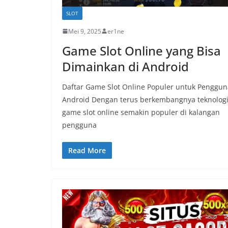
SLOT
Mei 9, 2025
er1ne
Game Slot Online yang Bisa
Dimainkan di Android
Daftar Game Slot Online Populer untuk Penggun
Android Dengan terus berkembangnya teknologi
game slot online semakin populer di kalangan
pengguna
Read More