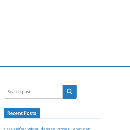
Cari
Recent Posts
Cara Daftar Win88 dengan Proses Cepat dan