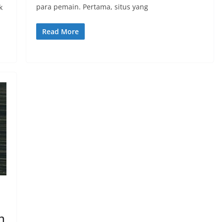
para pemain. Pertama, situs yang
k
Read More
n