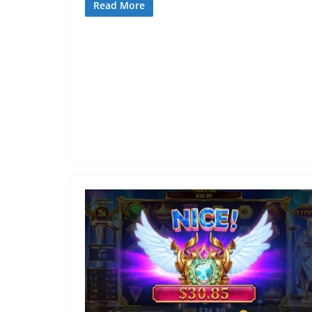
Read More