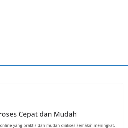
Proses Cepat dan Mudah
 online yang praktis dan mudah diakses semakin meningkat.