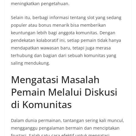
meningkatkan pengetahuan.
Selain itu, berbagi informasi tentang slot yang sedang
populer atau bonus menarik bisa memberikan
keuntungan lebih bagi anggota komunitas. Dengan
pendekatan kolaboratif ini, setiap pemain tidak hanya
mendapatkan wawasan baru, tetapi juga merasa
terhubung dan bagian dari sebuah komunitas yang
saling mendukung.
Mengatasi Masalah
Pemain Melalui Diskusi
di Komunitas
Dalam dunia permainan, tantangan sering kali muncul,
mengganggu pengalaman bermain dan menciptakan
frustasi. Salah satu cara efektif untuk mengatasi