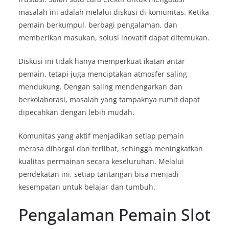
masalah ini adalah melalui diskusi di komunitas. Ketika
pemain berkumpul, berbagi pengalaman, dan
memberikan masukan, solusi inovatif dapat ditemukan.
Diskusi ini tidak hanya memperkuat ikatan antar
pemain, tetapi juga menciptakan atmosfer saling
mendukung. Dengan saling mendengarkan dan
berkolaborasi, masalah yang tampaknya rumit dapat
dipecahkan dengan lebih mudah.
Komunitas yang aktif menjadikan setiap pemain
merasa dihargai dan terlibat, sehingga meningkatkan
kualitas permainan secara keseluruhan. Melalui
pendekatan ini, setiap tantangan bisa menjadi
kesempatan untuk belajar dan tumbuh.
Pengalaman Pemain Slot