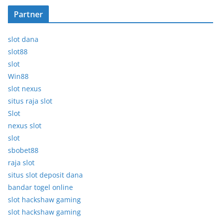
Partner
slot dana
slot88
slot
Win88
slot nexus
situs raja slot
Slot
nexus slot
slot
sbobet88
raja slot
situs slot deposit dana
bandar togel online
slot hackshaw gaming
slot hackshaw gaming