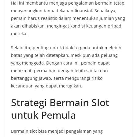
Hal ini membantu menjaga pengalaman bermain tetap
menyenangkan tanpa tekanan finansial. Sebaiknya,
pemain harus realistis dalam menentukan jumlah yang
akan dihabiskan, mengingat kondisi keuangan pribadi
mereka.
Selain itu, penting untuk tidak tergoda untuk melebihi
batas yang telah ditetapkan, meskipun ada peluang
yang menggoda. Dengan cara ini, pemain dapat
menikmati permainan dengan lebih santai dan
bertanggung jawab, serta mengurangi risiko
kecanduan yang dapat merugikan.
Strategi Bermain Slot
untuk Pemula
Bermain slot bisa menjadi pengalaman yang