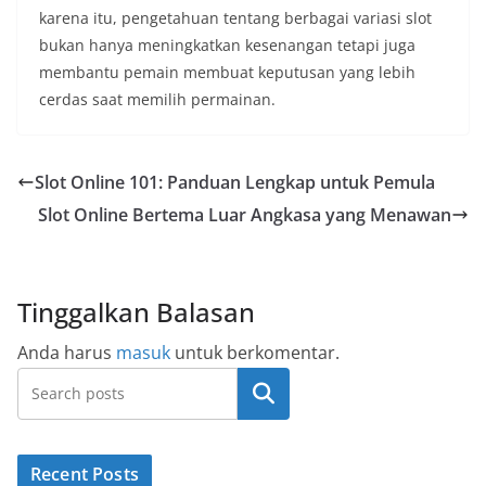
karena itu, pengetahuan tentang berbagai variasi slot
bukan hanya meningkatkan kesenangan tetapi juga
membantu pemain membuat keputusan yang lebih
cerdas saat memilih permainan.
Slot Online 101: Panduan Lengkap untuk Pemula
Slot Online Bertema Luar Angkasa yang Menawan
Tinggalkan Balasan
Anda harus
masuk
untuk berkomentar.
Cari
Recent Posts