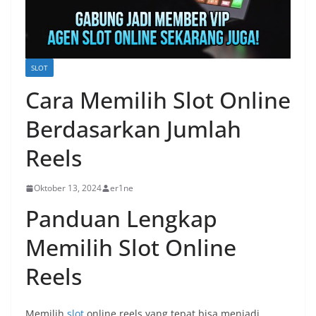
SLOT
Cara Memilih Slot Online
Berdasarkan Jumlah
Reels
Oktober 13, 2024
er1ne
Panduan Lengkap
Memilih Slot Online
Reels
Memilih
slot
online reels yang tepat bisa menjadi