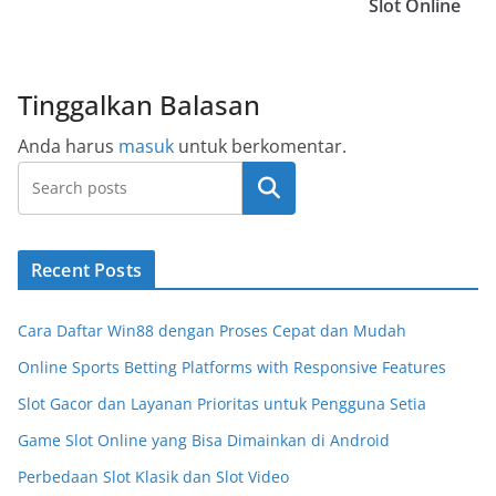
Slot Online
Tinggalkan Balasan
Anda harus
masuk
untuk berkomentar.
Cari
Recent Posts
Cara Daftar Win88 dengan Proses Cepat dan Mudah
Online Sports Betting Platforms with Responsive Features
Slot Gacor dan Layanan Prioritas untuk Pengguna Setia
Game Slot Online yang Bisa Dimainkan di Android
Perbedaan Slot Klasik dan Slot Video