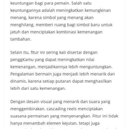
keuntungan bagi para pemain. Salah satu
keuntungannya adalah meningkatkan kemungkinan
menang, karena simbol yang menang akan
menghilang, memberi ruang bagi simbol baru untuk
jatuh dan menciptakan kombinasi kemenangan
tambahan.
Selain itu, fitur ini sering kali disertai dengan
penggKamu yang dapat meningkatkan nilai
kemenangan, menjadikannya lebih menguntungkan.
Pengalaman bermain juga menjadi lebih menarik dan
dinamis, karena setiap putaran dapat menghasilkan
lebih dari satu kemenangan.
Dengan desain visual yang menarik dan suara yang
menggembirakan, cascading reels menciptakan
suasana permainan yang menyenangkan. Fitur ini tidak
hanya menambah elemen kejutan, tetapi juga