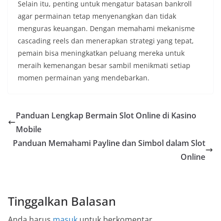
Selain itu, penting untuk mengatur batasan bankroll
agar permainan tetap menyenangkan dan tidak
menguras keuangan. Dengan memahami mekanisme
cascading reels dan menerapkan strategi yang tepat,
pemain bisa meningkatkan peluang mereka untuk
meraih kemenangan besar sambil menikmati setiap
momen permainan yang mendebarkan.
Panduan Lengkap Bermain Slot Online di Kasino
Mobile
Panduan Memahami Payline dan Simbol dalam Slot
Online
Tinggalkan Balasan
Anda harus
masuk
untuk berkomentar.