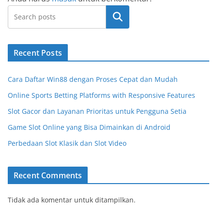
Cari
Recent Posts
Cara Daftar Win88 dengan Proses Cepat dan Mudah
Online Sports Betting Platforms with Responsive Features
Slot Gacor dan Layanan Prioritas untuk Pengguna Setia
Game Slot Online yang Bisa Dimainkan di Android
Perbedaan Slot Klasik dan Slot Video
Recent Comments
Tidak ada komentar untuk ditampilkan.