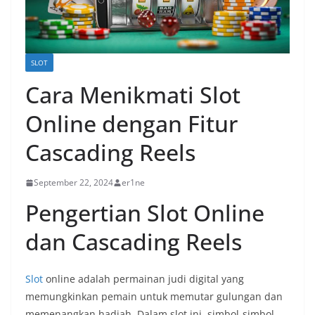
SLOT
Cara Menikmati Slot
Online dengan Fitur
Cascading Reels
September 22, 2024
er1ne
Pengertian Slot Online
dan Cascading Reels
Slot
online adalah permainan judi digital yang
memungkinkan pemain untuk memutar gulungan dan
memenangkan hadiah. Dalam slot ini, simbol-simbol