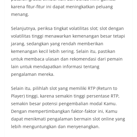
karena fitur-fitur ini dapat meningkatkan peluang
menang.
Selanjutnya, periksa tingkat volatilitas slot; slot dengan
volatilitas tinggi menawarkan kemenangan besar tetapi
jarang, sedangkan yang rendah memberikan
kemenangan kecil lebih sering. Selain itu, pastikan
untuk membaca ulasan dan rekomendasi dari pemain
lain untuk mendapatkan informasi tentang
pengalaman mereka.
Selain itu, pilihlah slot yang memiliki RTP (Return to
Player) tinggi, karena semakin tinggi persentase RTP,
semakin besar potensi pengembalian modal Kamu.
Dengan mempertimbangkan faktor-faktor ini, Kamu
dapat menikmati pengalaman bermain slot online yang
lebih menguntungkan dan menyenangkan.