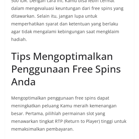
500 IDR. Dengan cara ini, Kamu bisa lebih cermat
dalam mengevaluasi keuntungan dari free spins yang
ditawarkan. Selain itu, jangan lupa untuk
memperhatikan syarat dan ketentuan yang berlaku
agar tidak mengalami kebingungan saat mengklaim
hadiah.
Tips Mengoptimalkan
Penggunaan Free Spins
Anda
Mengoptimalkan penggunaan free spins dapat
meningkatkan peluang Kamu meraih kemenangan
besar. Pertama, pilihlah permainan slot yang
menawarkan tingkat RTP (Return to Player) tinggi untuk
memaksimalkan pembayaran.