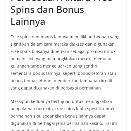
Spins dan Bonus
Lainnya
Free spins dan bonus lainnya memiliki perbedaan yang
signifikan dalam cara mereka diakses dan digunakan.
Free spins biasanya diberikan sebagai promosi untuk
pemain slot, yang memungkinkan mereka memutar
gulungan tanpa mengeluarkan uang sendiri,
sementara bonus lainnya, seperti bonus setoran atau
bonus tanpa setoran, memberikan tambahan kredit
yang dapat digunakan di berbagai permainan.
Meskipun keduanya bertujuan untuk meningkatkan
pengalaman bermain, free spins lebih spesifik untuk
permainan slot, sedangkan bonus lainnya dapat
digunakan di berbagai jenis permainan kasino. Hal ini
membuat pilihan antara keduanya tergantung pada