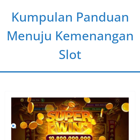
Skip
Kumpulan Panduan
to
content
Menuju Kemenangan
Slot