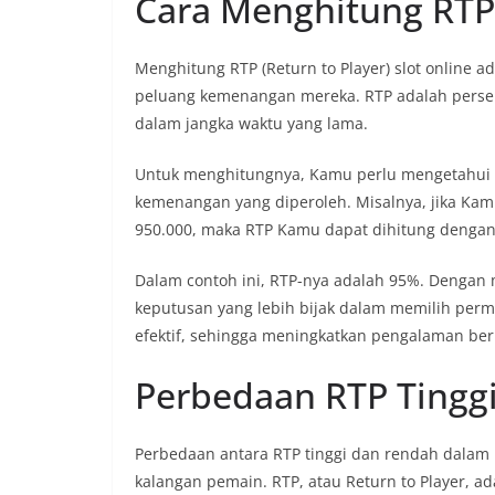
Cara Menghitung RTP 
Menghitung RTP (Return to Player) slot online
peluang kemenangan mereka. RTP adalah persen
dalam jangka waktu yang lama.
Untuk menghitungnya, Kamu perlu mengetahui to
kemenangan yang diperoleh. Misalnya, jika Ka
950.000, maka RTP Kamu dapat dihitung dengan 
Dalam contoh ini, RTP-nya adalah 95%. Denga
keputusan yang lebih bijak dalam memilih per
efektif, sehingga meningkatkan pengalaman be
Perbedaan RTP Tingg
Perbedaan antara RTP tinggi dan rendah dalam 
kalangan pemain. RTP, atau Return to Player, 