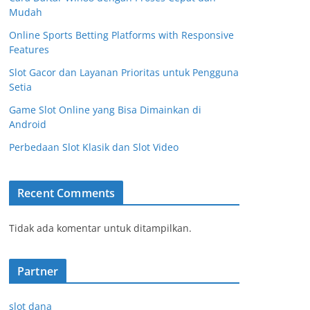
Mudah
Online Sports Betting Platforms with Responsive
Features
Slot Gacor dan Layanan Prioritas untuk Pengguna
Setia
Game Slot Online yang Bisa Dimainkan di
Android
Perbedaan Slot Klasik dan Slot Video
Recent Comments
Tidak ada komentar untuk ditampilkan.
Partner
slot dana