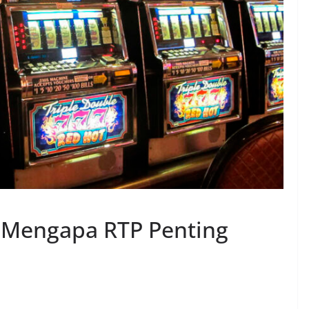
: Mengapa RTP Penting