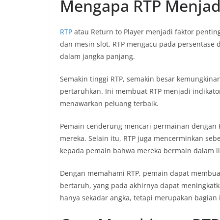
Mengapa RTP Menjadi
RTP
atau Return to Player menjadi faktor penti
dan mesin slot. RTP mengacu pada persentase d
dalam jangka panjang.
Semakin tinggi RTP, semakin besar kemungkin
pertaruhkan. Ini membuat RTP menjadi indikat
menawarkan peluang terbaik.
Pemain cenderung mencari permainan dengan R
mereka. Selain itu, RTP juga mencerminkan seb
kepada pemain bahwa mereka bermain dalam li
Dengan memahami RTP, pemain dapat membuat k
bertaruh, yang pada akhirnya dapat meningkat
hanya sekadar angka, tetapi merupakan bagian in