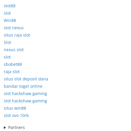
slot88
slot
Win88
slot nexus
situs raja slot
Slot
nexus slot
slot
sbobet88
raja slot
situs slot deposit dana
bandar togel online
slot hackshaw gaming
slot hackshaw gaming
situs win88
slot ovo 10rb
Partners