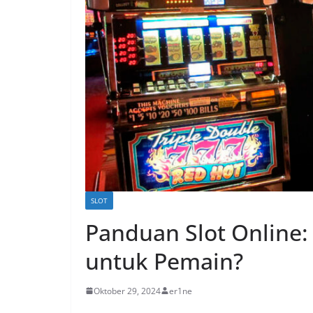
SLOT
Panduan Slot Online
untuk Pemain?
Oktober 29, 2024
er1ne