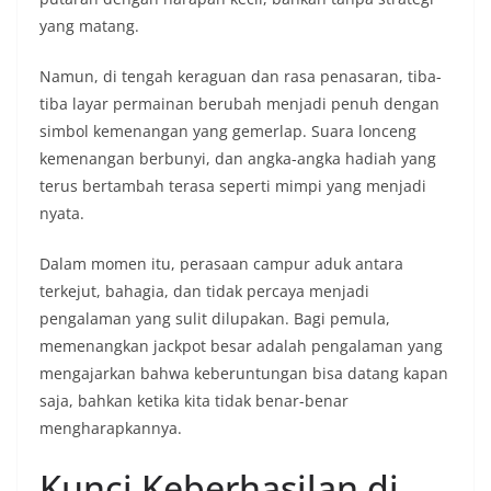
yang matang.
Namun, di tengah keraguan dan rasa penasaran, tiba-
tiba layar permainan berubah menjadi penuh dengan
simbol kemenangan yang gemerlap. Suara lonceng
kemenangan berbunyi, dan angka-angka hadiah yang
terus bertambah terasa seperti mimpi yang menjadi
nyata.
Dalam momen itu, perasaan campur aduk antara
terkejut, bahagia, dan tidak percaya menjadi
pengalaman yang sulit dilupakan. Bagi pemula,
memenangkan jackpot besar adalah pengalaman yang
mengajarkan bahwa keberuntungan bisa datang kapan
saja, bahkan ketika kita tidak benar-benar
mengharapkannya.
Kunci Keberhasilan di