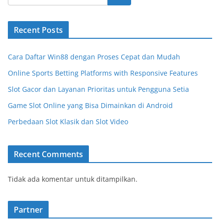
Recent Posts
Cara Daftar Win88 dengan Proses Cepat dan Mudah
Online Sports Betting Platforms with Responsive Features
Slot Gacor dan Layanan Prioritas untuk Pengguna Setia
Game Slot Online yang Bisa Dimainkan di Android
Perbedaan Slot Klasik dan Slot Video
Recent Comments
Tidak ada komentar untuk ditampilkan.
Partner