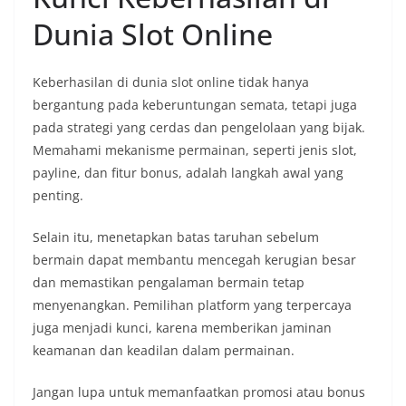
Dunia Slot Online
Keberhasilan di dunia slot online tidak hanya
bergantung pada keberuntungan semata, tetapi juga
pada strategi yang cerdas dan pengelolaan yang bijak.
Memahami mekanisme permainan, seperti jenis slot,
payline, dan fitur bonus, adalah langkah awal yang
penting.
Selain itu, menetapkan batas taruhan sebelum
bermain dapat membantu mencegah kerugian besar
dan memastikan pengalaman bermain tetap
menyenangkan. Pemilihan platform yang terpercaya
juga menjadi kunci, karena memberikan jaminan
keamanan dan keadilan dalam permainan.
Jangan lupa untuk memanfaatkan promosi atau bonus