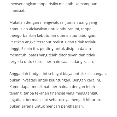
menyenangkan tanpa risiko melebihi kemampuan
finansial.
Mulailah dengan mengevaluasi jumlah uang yang
Kamu siap alokasikan untuk hiburan ini, tanpa
mengorbankan kebutuhan utama atau tabungan.
Pastikan angka tersebut realistis dan tidak terlalu
tinggi. Selain itu, penting untuk disiplin dalam
mematuhi batas yang telah ditentukan dan tidak
tergoda untuk terus bermain saat sedang kalah.
Anggaplah budget ini sebagai biaya untuk kesenangan,
bukan investasi untuk keuntungan. Dengan cara ini,
Kamu dapat menikmati permainan dengan lebih
tenang, tanpa tekanan finansial yang mengganggu.
Ingatlah, bermain slot seharusnya menjadi hiburan,
bukan sarana untuk mencari penghasilan.