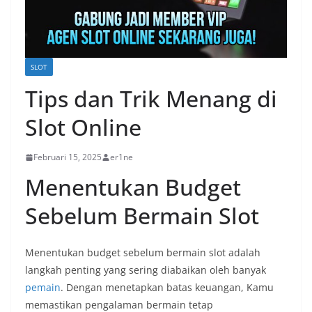
SLOT
Tips dan Trik Menang di
Slot Online
Februari 15, 2025
er1ne
Menentukan Budget
Sebelum Bermain Slot
Menentukan budget sebelum bermain slot adalah
langkah penting yang sering diabaikan oleh banyak
pemain
. Dengan menetapkan batas keuangan, Kamu
memastikan pengalaman bermain tetap