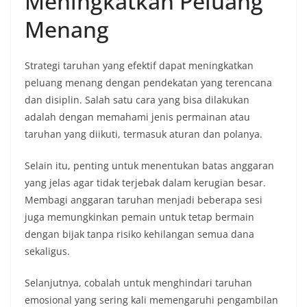
Meningkatkan Peluang
Menang
Strategi taruhan yang efektif dapat meningkatkan
peluang menang dengan pendekatan yang terencana
dan disiplin. Salah satu cara yang bisa dilakukan
adalah dengan memahami jenis permainan atau
taruhan yang diikuti, termasuk aturan dan polanya.
Selain itu, penting untuk menentukan batas anggaran
yang jelas agar tidak terjebak dalam kerugian besar.
Membagi anggaran taruhan menjadi beberapa sesi
juga memungkinkan pemain untuk tetap bermain
dengan bijak tanpa risiko kehilangan semua dana
sekaligus.
Selanjutnya, cobalah untuk menghindari taruhan
emosional yang sering kali memengaruhi pengambilan